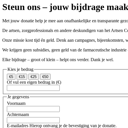
Steun ons – jouw bijdrage maakt
Met jouw donatie help je mee aan onafhankelijke en transparante gezo
De artsen, zorgprofessionals en andere deskundigen van het Artsen Coll
Onze missie kost tijd én geld. Denk aan campagnes, bijeenkomsten, web
We krijgen geen subsidies, geen geld van de farmaceutische industrie
Elke bijdrage – groot of klein – helpt ons verder. Dank je wel.
Kies je bedrag
€5
€15
€25
€50
Of vul een eigen bedrag in (€)
Je gegevens
Voornaam
Achternaam
E-mailadres
Hierop ontvang je de bevestiging van je donatie.