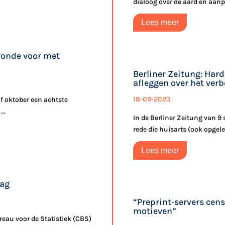
dialoog over de aard en aanpa
Lees meer
eronde voor met
Berliner Zeitung: Hard
afleggen over het ver
18-09-2023
f oktober een achtste
..
In de Berliner Zeitung van 
rede die huisarts (ook opgeleid
Lees meer
aag
“Preprint-servers cen
motieven”
eau voor de Statistiek (CBS)