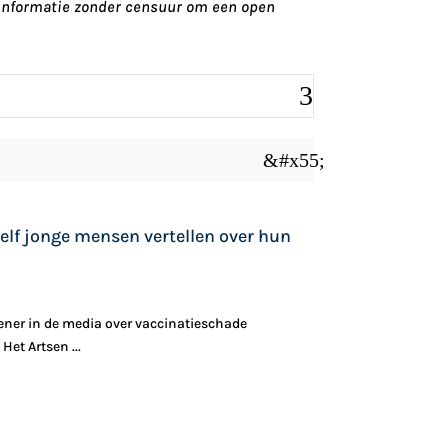
) informatie zonder censuur om een open
&#x55;
elf jonge mensen vertellen over hun
pener in de media over vaccinatieschade
et Artsen ...