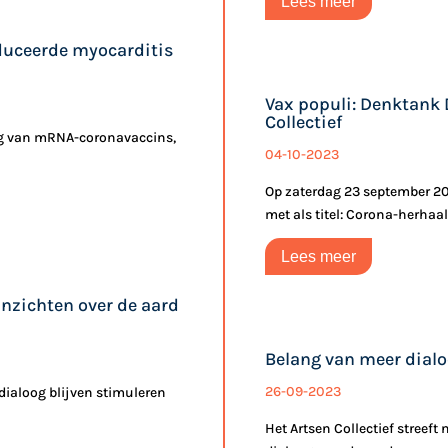
Lees meer
duceerde myocarditis
Vax populi: Denktank 
Collectief
ing van mRNA-coronavaccins,
04-10-2023
Op zaterdag 23 september 202
met als titel: Corona-herhaalpr
Lees meer
inzichten over de aard
Belang van meer dial
26-09-2023
 dialoog blijven stimuleren
Het Artsen Collectief streef