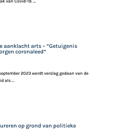
k van Covid-19. ...
e aanklacht arts – “Getuigenis
borgen coronaleed“
9 september 2023 wordt verslag gedaan van de
 als ...
sureren op grond van politieke