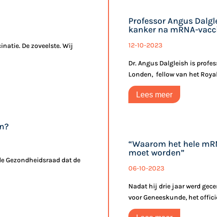
Professor Angus Dalg
kanker na mRNA-vacc
12-10-2023
natie. De zoveelste. Wij
Dr. Angus Dalgleish is profes
Londen, fellow van het Royal 
Lees meer
en?
“Waarom het hele mRN
moet worden”
n de Gezondheidsraad dat de
06-10-2023
Nadat hij drie jaar werd gece
voor Geneeskunde, het officiël