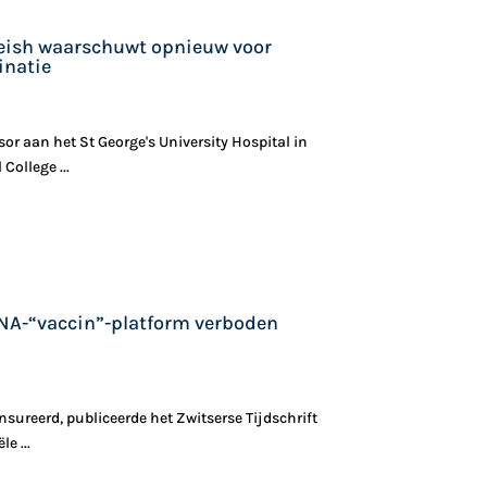
leish waarschuwt opnieuw voor
inatie
sor aan het St George's University Hospital in
College ...
A-“vaccin”-platform verboden
nsureerd, publiceerde het Zwitserse Tijdschrift
e ...