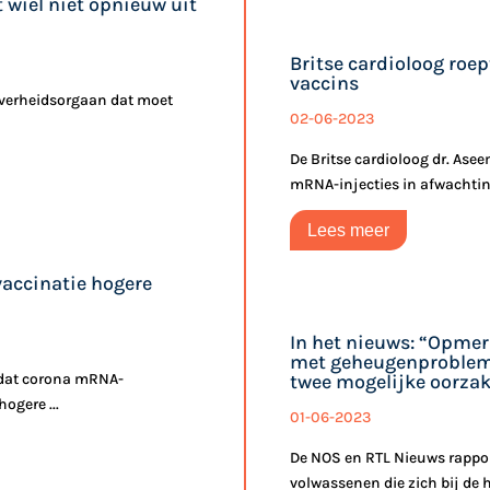
wiel niet opnieuw uit
Britse cardioloog roe
vaccins
overheidsorgaan dat moet
02-06-2023
De Britse cardioloog dr. Ase
mRNA-injecties in afwachting
Lees meer
vaccinatie hogere
In het nieuws: “Opmer
met geheugenproblem
 dat corona mRNA-
twee mogelijke oorza
ogere ...
01-06-2023
De NOS en RTL Nieuws rappor
volwassenen die zich bij de h