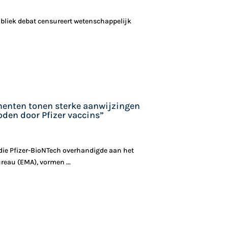
ubliek debat censureert wetenschappelijk
menten tonen sterke aanwijzingen
den door Pfizer vaccins”
ie Pfizer-BioNTech overhandigde aan het
eau (EMA), vormen ...