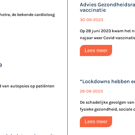
Advies Gezondheidsraa
vaccinatie
hotra, de bekende cardioloog
30-06-2023
Op 28 juni 2023 kwam het ni
najaar weer Covid-vaccinatie 
Lees meer
9
“Lockdowns hebben ee
 van autopsies op patiënten
26-06-2023
De schadelijke gevolgen van
fysieke gezondheid, sociale c
Lees meer