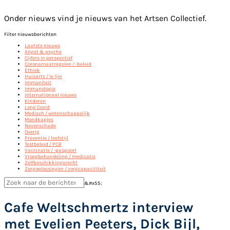
Onder nieuws vind je nieuws van het Artsen Collectief.
Filter nieuwsberichten
Laatste nieuws
Angst & psyche
Cijfers in perspectief
Coronamaatregelen / -beleid
Ethiek
Huisarts / 1e lijn
Immuniteit
Immunologie
Internationaal nieuws
Kinderen
Long Covid
Medisch / wetenschappelijk
Mondkapjes
Nevenschade
Overig
Preventie / leefstijl
Testbeleid / PCR
Vaccinatie / -paspoort
Vroegbehandeling / medicatie
Zelfbeschikkingsrecht
Zorgoplossingen / zorgcapacititeit
&#x55;
Cafe Weltschmertz interview
met Evelien Peeters, Dick Bijl,