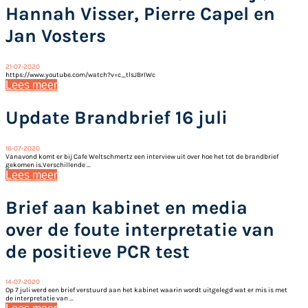
Hannah Visser, Pierre Capel en
Jan Vosters
21-07-2020
https://www.youtube.com/watch?v=c_tlsJBrIWc
Lees meer
Update Brandbrief 16 juli
16-07-2020
Vanavond komt er bij Cafe Weltschmertz een interview uit over hoe het tot de brandbrief
gekomen is.Verschillende ...
Lees meer
Brief aan kabinet en media
over de foute interpretatie van
de positieve PCR test
14-07-2020
Op 7 juli werd een brief verstuurd aan het kabinet waarin wordt uitgelegd wat er mis is met
de interpretatie van ...