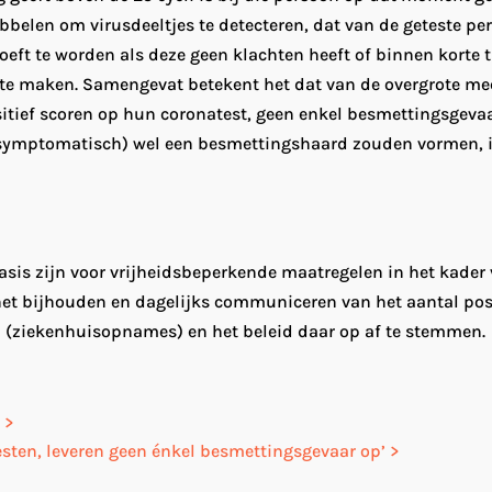
belen om virusdeeltjes te detecteren, dat van de geteste per
eft te worden als deze geen klachten heeft of binnen korte t
iek te maken. Samengevat betekent het dat van de overgrote 
tief scoren op hun coronatest, geen enkel besmettingsgevaa
asymptomatisch) wel een besmettingshaard zouden vormen, i
basis zijn voor vrijheidsbeperkende maatregelen in het kade
 het bijhouden en dagelijks communiceren van het aantal pos
n (ziekenhuisopnames) en het beleid daar op af te stemmen.
 >
esten, leveren geen énkel besmettingsgevaar op’ >