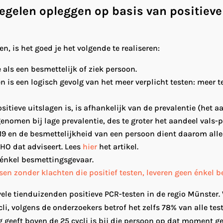
gelen opleggen op basis van positieve 
n, is het goed je het volgende te realiseren:
e als een besmettelijk of ziek persoon.
 is een logisch gevolg van het meer verplicht testen: meer tes
sitieve uitslagen is, is afhankelijk van de prevalentie (het
nomen bij lage prevalentie, des te groter het aandeel vals-p
19 en de besmettelijkheid van een persoon dient daarom all
WHO dat adviseert. Lees
hier
het artikel.
énkel besmettingsgevaar.
en zonder klachten die positief testen, leveren geen énkel 
ele tienduizenden positieve PCR-testen in de regio Münster
li, volgens de onderzoekers betrof het zelfs 78% van alle tes
g geeft boven de 25 cycli is bij die persoon op dat moment g