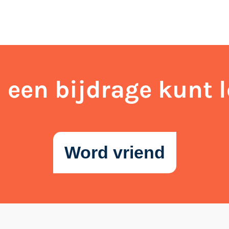
j een bijdrage kunt 
Word vriend