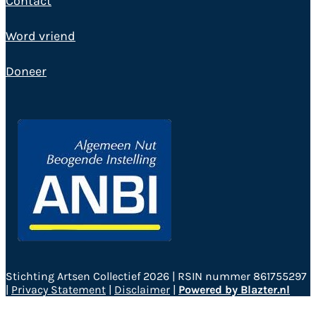
Contact
Word vriend
Doneer
Stichting Artsen Collectief 2026 | RSIN nummer 861755297
|
Privacy Statement
|
Disclaimer
|
Powered by Blazter.nl