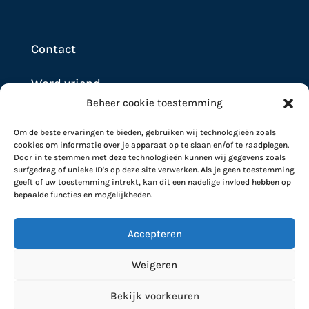
Contact
Word vriend
Beheer cookie toestemming
Doneer
Om de beste ervaringen te bieden, gebruiken wij technologieën zoals
cookies om informatie over je apparaat op te slaan en/of te raadplegen.
Door in te stemmen met deze technologieën kunnen wij gegevens zoals
surfgedrag of unieke ID's op deze site verwerken. Als je geen toestemming
geeft of uw toestemming intrekt, kan dit een nadelige invloed hebben op
bepaalde functies en mogelijkheden.
Accepteren
Weigeren
Stichting Artsen Collectief 2026 | RSIN nummer
Bekijk voorkeuren
861755297 |
Privacy Statement
|
Disclaimer
|