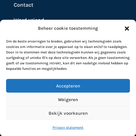
Contact
Word vriend
Beheer cookie toestemming
Doneer
Om de beste ervaringen te bieden, gebruiken wij technologieën zoals
cookies om informatie over je apparaat op te slaan en/of te raadplegen.
Door in te stemmen met deze technologieën kunnen wij gegevens zoals
surfgedrag of unieke ID's op deze site verwerken. Als je geen toestemming
geeft of uw toestemming intrekt, kan dit een nadelige invloed hebben op
bepaalde functies en mogelijkheden.
Accepteren
Weigeren
Stichting Artsen Collectief 2026 | RSIN nummer
Bekijk voorkeuren
861755297 |
Privacy Statement
|
Disclaimer
|
Powered by Blazter.nl
Privacy statement