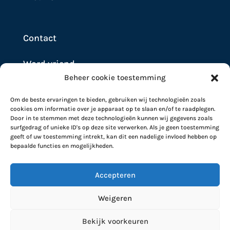
Contact
Word vriend
Beheer cookie toestemming
Doneer
Om de beste ervaringen te bieden, gebruiken wij technologieën zoals
cookies om informatie over je apparaat op te slaan en/of te raadplegen.
Door in te stemmen met deze technologieën kunnen wij gegevens zoals
surfgedrag of unieke ID's op deze site verwerken. Als je geen toestemming
geeft of uw toestemming intrekt, kan dit een nadelige invloed hebben op
bepaalde functies en mogelijkheden.
Accepteren
Weigeren
Stichting Artsen Collectief 2026 | RSIN nummer
Bekijk voorkeuren
861755297 |
Privacy Statement
|
Disclaimer
|