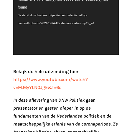
found
Bestand downloaden: https://artsencollectief.nl/wp-
content/uploads/2026/06/AdKindervaccinaties.mp4?_=1
Bekijk de hele uitzending hier:
https://www.youtube.com/watch?
v=MJ6yYLN0JgE&t=6s
In deze aflevering van DNW Politiek gaan
presentator en gasten dieper in op de
fundamenten van de Nederlandse politiek en de
maatschappelijke erfenis van de coronaperiode. Ze
bespreken blinde vlekken, ongemakkelijke