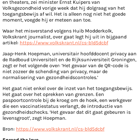
en theaters, zei minister Ernst Kuipers van
Volksgezondheid vorige week dat hij dolgraag van het
toegangsbewijs af wil. Het is alleen nog niet het goede
moment, voegde hij er meteen aan toe.
Waar het misverstand volgens Huib Modderkolk,
Volkskrant journalist, over gaat legt hij uit in bijgaand
artikel:
https://www.volkskrant.nl/cs-b1d5dcbf
Jaap-Henk Hoepman, universitair hoofddocent privacy aan
de Radboud Universiteit en de Rijksuniversiteit Groningen,
zegt er het volgende over: ‘Het gevaar van de QR-code is
niet zozeer de schending van privacy, maar de
normalisering van gezondheidscontroles.’
Het gaat niet enkel over de inzet van het toegangsbewijs.
Het gaat over het oprekken van grenzen. Een
paspoortcontrole bij de kroeg om de hoek, een werkgever
die een vaccinatiestatus verlangt, de introductie van
gezondheidschecks. ‘Het gevaar dat dit gaat gebeuren is
levensgroot’, zegt Hoepman.
Bron:
https://www.volkskrant.nl/cs-b1d5dcbf
Spread the love