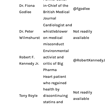
Dr. Fiona
in-Chief of the
@fgodlee
Godlee
British Medical
Journal
Cardiologist and
Dr. Peter
whistleblower
Not readily
Wilmshurst
on medical
available
misconduct
Environmental
Robert F.
activist and
@RobertKennedyJ
Kennedy Jr.
critic of Big
Pharma
Heart patient
who regained
health by
Not readily
Tony Royle
discontinuing
available
statins and