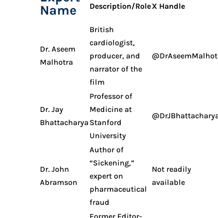
Description/Role
X Handle
Name
British
cardiologist,
Dr. Aseem
producer, and
@DrAseemMalhot
Malhotra
narrator of the
film
Professor of
Dr. Jay
Medicine at
@DrJBhattachary
Bhattacharya
Stanford
University
Author of
“Sickening,”
Dr. John
Not readily
expert on
Abramson
available
pharmaceutical
fraud
Former Editor-