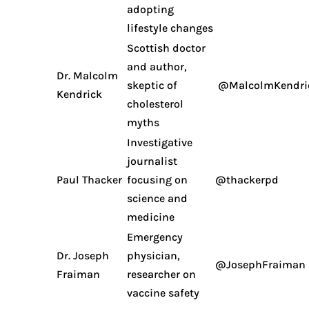
adopting
lifestyle changes
Scottish doctor
and author,
Dr. Malcolm
skeptic of
@MalcolmKendri
Kendrick
cholesterol
myths
Investigative
journalist
Paul Thacker
focusing on
@thackerpd
science and
medicine
Emergency
Dr. Joseph
physician,
@JosephFraiman
Fraiman
researcher on
vaccine safety