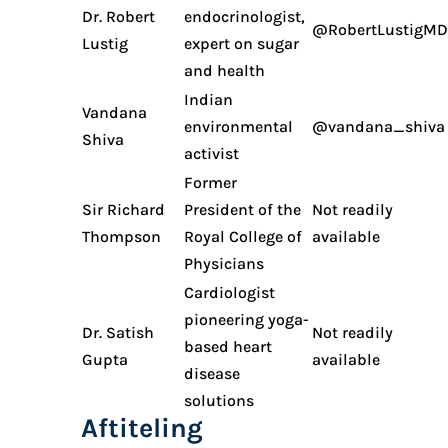
Dr. Robert
endocrinologist,
@RobertLustigMD
Lustig
expert on sugar
and health
Indian
Vandana
environmental
@vandana_shiva
Shiva
activist
Former
Sir Richard
President of the
Not readily
Thompson
Royal College of
available
Physicians
Cardiologist
pioneering yoga-
Dr. Satish
Not readily
based heart
Gupta
available
disease
solutions
Aftiteling