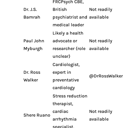
FRCPsych CBE,
Dr. J.S.
British
Not readily
Bamrah
psychiatrist and
available
medical leader
Likely a health
Paul John
advocate or
Not readily
Myburgh
researcher (role
available
unclear)
Cardiologist,
Dr. Ross
expert in
@DrRossWalker
Walker
preventative
cardiology
Stress reduction
therapist,
cardiac
Not readily
Shere Ruano
arrhythmia
available
specialist,