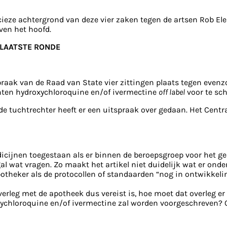
eze achtergrond van deze vier zaken tegen de artsen Rob Ele
ven het hoofd.
 LAATSTE RONDE
praak van de Raad van State vier zittingen plaats tegen evenzo
ten hydroxychloroquine en/of ivermectine
off label
voor te sch
 de tuchtrechter heeft er een uitspraak over gedaan. Het Centr
cijnen toegestaan als er binnen de beroepsgroep voor het ge
ogal wat vragen. Zo maakt het artikel niet duidelijk wat er o
potheker als de protocollen of standaarden “nog in ontwikkeli
verleg met de apotheek dus vereist is, hoe moet dat overleg er
xychloroquine en/of ivermectine zal worden voorgeschreven? Of