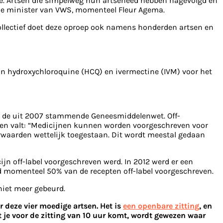
ate. Artsen die simpelweg hun artseneed hebben nagevolgd en
 de minister van VWS, momenteel Fleur Agema.
Collectief doet deze oproep ook namens honderden artsen en
van hydroxychloroquine (HCQ) en ivermectine (IVM) voor het
ens de uit 2007 stammende Geneesmiddelenwet. Off-
lezen valt: “Medicijnen kunnen worden voorgeschreven voor
orwaarden wettelijk toegestaan. Dit wordt meestal gedaan
ijn off-label voorgeschreven werd. In 2012 werd er een
nd momenteel 50% van de recepten off-label voorgeschreven.
 niet meer gebeurd.
r deze vier moedige artsen. Het is
een openbare zitting
, en
t je voor de zitting van 10 uur komt, wordt gewezen waar