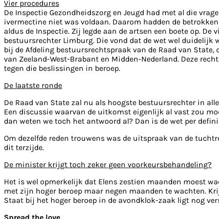
Vier procedures
De Inspectie Gezondheidszorg en Jeugd had met al die vragen
ivermectine niet was voldaan. Daarom hadden de betrokken 
aldus de Inspectie. Zij legde aan de artsen een boete op. De 
bestuursrechter Limburg. Die vond dat de wet wel duidelijk
bij de Afdeling bestuursrechtspraak van de Raad van State, 
van Zeeland-West-Brabant en Midden-Nederland. Deze recht
tegen die beslissingen in beroep.
De laatste ronde
De Raad van State zal nu als hoogste bestuursrechter in all
Een discussie waarvan de uitkomst eigenlijk al vast zou moet
dan weten we toch het antwoord al? Dan is de wet per definit
Om dezelfde reden trouwens was de uitspraak van de tuchtre
dit terzijde.
De minister krijgt toch zeker geen voorkeursbehandeling?
Het is wel opmerkelijk dat Elens zestien maanden moest wac
met zijn hoger beroep maar negen maanden te wachten. Krij
Staat bij het hoger beroep in de avondklok-zaak ligt nog ver
Spread the love