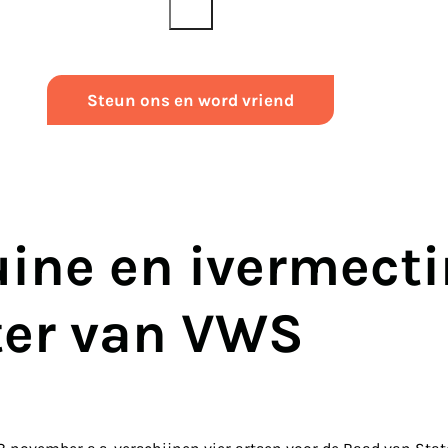
Steun ons en word vriend
ine en ivermecti
ter van VWS