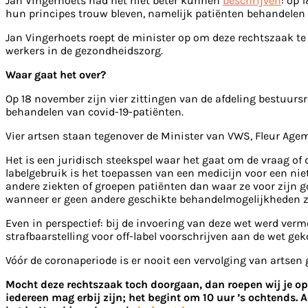
Jan Vingerhoets had het niet beter kunnen
beschrijven
: op 
hun principes trouw bleven, namelijk patiënten behandelen
Jan Vingerhoets roept de minister op om deze rechtszaak te
werkers in de gezondheidszorg.
Waar gaat het over?
Op 18 november zijn vier zittingen van de afdeling bestuurs
behandelen van covid-19-patiënten.
Vier artsen staan tegenover de Minister van VWS, Fleur Agem
Het is een juridisch steekspel waar het gaat om de vraag o
labelgebruik is het toepassen van een medicijn voor een nie
andere ziekten of groepen patiënten dan waar ze voor zijn 
wanneer er geen andere geschikte behandelmogelijkheden zi
Even in perspectief: bij de invoering van deze wet werd verm
strafbaarstelling voor off-label voorschrijven aan de wet 
Vóór de coronaperiode is er nooit een vervolging van artsen 
Mocht deze rechtszaak toch doorgaan, dan roepen wij je op 
iedereen mag erbij zijn; het begint om 10 uur ’s ochtends. 