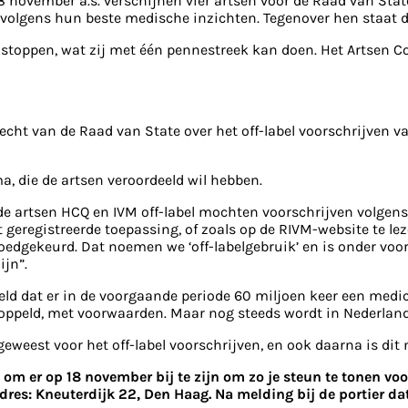
18 november a.s. verschijnen vier artsen voor de Raad van St
 volgens hun beste medische inzichten. Tegenover hen staat
 stoppen, wat zij met één pennestreek kan doen. Het Artsen 
recht van de Raad van State over het off-label voorschrijven 
a, die de artsen veroordeeld wil hebben.
f de artsen HCQ en IVM off-label mochten voorschrijven volg
t geregistreerde toepassing, of zoals op de RIVM-website te 
goedgekeurd. Dat noemen we ‘off-labelgebruik’ en is onder vo
jn”.
eld dat er in de voorgaande periode 60 miljoen keer een medic
gekoppeld, met voorwaarden. Maar nog steeds wordt in Nederla
geweest voor het off-label voorschrijven, en ook daarna is dit
om er op 18 november bij te zijn om zo je steun te tonen voo
Adres: Kneuterdijk 22, Den Haag. Na melding bij de portier da