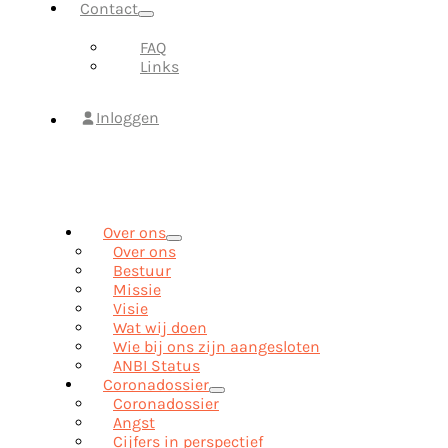
Contact
FAQ
Links
Inloggen
Over ons
Over ons
Bestuur
Missie
Visie
Wat wij doen
Wie bij ons zijn aangesloten
ANBI Status
Coronadossier
Coronadossier
Angst
Cijfers in perspectief