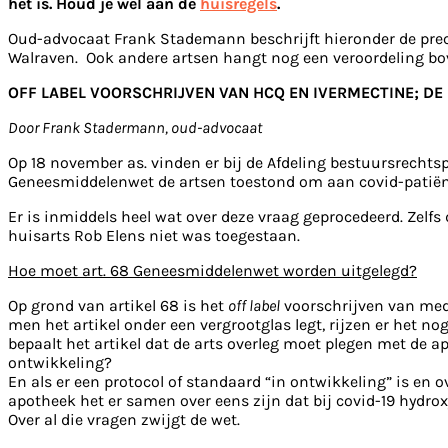
het is. Houd je wel aan de
huisregels
.
Oud-advocaat Frank Stademann beschrijft hieronder de preci
Walraven. Ook andere artsen hangt nog een veroordeling bo
OFF LABEL VOORSCHRIJVEN VAN HCQ EN IVERMECTINE; DE
Door Frank Stadermann, oud-advocaat
Op 18 november as. vinden er bij de Afdeling bestuursrechts
Geneesmiddelenwet de artsen toestond om aan covid-patiën
Er is inmiddels heel wat over deze vraag geprocedeerd. Zelfs
huisarts Rob Elens niet was toegestaan.
Hoe moet art. 68 Geneesmiddelenwet worden uitgelegd?
Op grond van artikel 68 is het
off label
voorschrijven van medi
men het artikel onder een vergrootglas legt, rijzen er het n
bepaalt het artikel dat de arts overleg moet plegen met de a
ontwikkeling?
En als er een protocol of standaard “in ontwikkeling” is en o
apotheek het er samen over eens zijn dat bij covid-19 hydro
Over al die vragen zwijgt de wet.