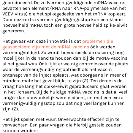
geproduceerd. De zelfvermenigvuldigende mRNA-vaccins
bevatten een element (RNA naar RNA-polymerase van het
VEEV-virus) die het spikegedeelte van het mRNA kopieert.
Door deze extra vermenigvuldigingsstap kan een kleine
hoeveelheid mRNA toch een grote hoeveelheid spike-eiwit
genereren.
Het gevaar van deze innovatie is dat
problemen die
geassocieerd zijn met de mRNA-vaccins
óók worden
vermenigvuldigd. Zo wordt bijvoorbeeld de dosering nog
moeilijker in de hand te houden dan bij de mRNA-vaccins
al het geval was. Ook lijkt er weinig controle over de plaats
waar de vermenigvuldiging optreedt als het vaccin
ontsnapt van de injectieplaats, wat doorgaans in meer of
mindere mate het geval blijkt te zijn (2). Ten derde is de
vraag hoe lang het spike-eiwit geproduceerd gaat worden
in het lichaam. Bij de huidige mRNA-vaccins is dat al veel
langer dan aanvankelijk werd gedacht, en met een extra
vermenigvuldigingsstap zou dat nog veel langer kunnen
zijn (2).
Het lijkt spelen met vuur. Onverwachte effecten zijn te
verwachten. Een paar vragen die hierbij gesteld zouden
kunnen worden: