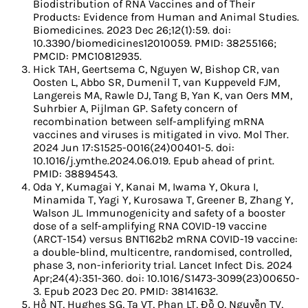
Biodistribution of RNA Vaccines and of Their
Products: Evidence from Human and Animal Studies.
Biomedicines. 2023 Dec 26;12(1):59. doi:
10.3390/biomedicines12010059. PMID: 38255166;
PMCID: PMC10812935.
Hick TAH, Geertsema C, Nguyen W, Bishop CR, van
Oosten L, Abbo SR, Dumenil T, van Kuppeveld FJM,
Langereis MA, Rawle DJ, Tang B, Yan K, van Oers MM,
Suhrbier A, Pijlman GP. Safety concern of
recombination between self-amplifying mRNA
vaccines and viruses is mitigated in vivo. Mol Ther.
2024 Jun 17:S1525-0016(24)00401-5. doi:
10.1016/j.ymthe.2024.06.019. Epub ahead of print.
PMID: 38894543.
Oda Y, Kumagai Y, Kanai M, Iwama Y, Okura I,
Minamida T, Yagi Y, Kurosawa T, Greener B, Zhang Y,
Walson JL. Immunogenicity and safety of a booster
dose of a self-amplifying RNA COVID-19 vaccine
(ARCT-154) versus BNT162b2 mRNA COVID-19 vaccine:
a double-blind, multicentre, randomised, controlled,
phase 3, non-inferiority trial. Lancet Infect Dis. 2024
Apr;24(4):351-360. doi: 10.1016/S1473-3099(23)00650-
3. Epub 2023 Dec 20. PMID: 38141632.
Hồ NT, Hughes SG, Ta VT, Phan LT, Đỗ Q, Nguyễn TV,