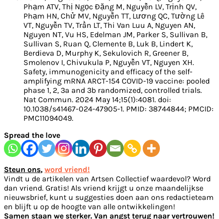
Phạm ATV, Thị Ngọc Đặng M, Nguyễn LV, Trịnh QV,
Phạm HN, Chử MV, Nguyễn TT, Lương QC, Tường Lê
VT, Nguyễn TV, Trần LT, Thi Van Luu A, Nguyen AN,
Nguyen NT, Vu HS, Edelman JM, Parker S, Sullivan B,
Sullivan S, Ruan Q, Clemente B, Luk B, Lindert K,
Berdieva D, Murphy K, Sekulovich R, Greener B,
Smolenov I, Chivukula P, Nguyễn VT, Nguyen XH.
Safety, immunogenicity and efficacy of the self-
amplifying mRNA ARCT-154 COVID-19 vaccine: pooled
phase 1, 2, 3a and 3b randomized, controlled trials.
Nat Commun. 2024 May 14;15(1):4081. doi:
10.1038/s41467-024-47905-1. PMID: 38744844; PMCID:
PMC11094049.
Spread the love
Steun ons
,
word vriend!
Vindt u de artikelen van Artsen Collectief waardevol? Word
dan vriend. Gratis! Als vriend krijgt u onze maandelijkse
nieuwsbrief, kunt u suggesties doen aan ons redactieteam
en blijft u op de hoogte van alle ontwikkelingen!
Samen staan we sterker. Van angst terug naar vertrouwen!