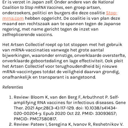
Er is verzet in Japan zelf. Onder andere van de
National
Coalition to Stop mRNA Vaccines
, een groep artsen,
onderzoekers, politici en burgers die deze coalitie
Stop-
mrna.com
hebben opgericht. De coalitie is van plan deze
maand een rechtszaak aan te spannen tegen de Japanse
regering, met name gericht tegen de inzet van
zelfreplicerende vaccins.
Het Artsen Collectief roept op tot stoppen met het gebruik
van mRNA-vaccinaties vanwege het grote aantal
bijwerkingen, waaronder ernstige, onverklaarde oversterfte,
onverklaarde geboortedaling en lage effectiviteit. Ook pleit
het Artsen Collectief voor terughoudendheid bij nieuwe
mRNA-vaccintypes totdat de veiligheid daarvan grondig,
onafhankelijk en transparant is aangetoond.
Referenties
Review: Bloom K, van den Berg F, Arbuthnot P. Self-
amplifying RNA vaccines for infectious diseases. Gene
Ther. 2021 Apr;28(3-4):117-129. doi: 10.1038/s41434-
020-00204-y. Epub 2020 Oct 22. PMID: 33093657;
PMCID: PMC7580817.
Review: Pateev I, Seregina K, Ivanov R, Reshetnikov V.