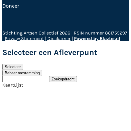
Doneer
Stichting Artsen Collectief 2026 | RSIN nummer 861755297
|
Privacy Statement
|
Disclaimer
|
Powered by Blazter.nl
Selecteer een Afleverpunt
Selecteer
Beheer toestemming
Zoekopdracht
Kaart
Lijst