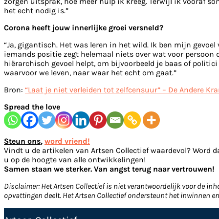
zorgen uitsprak, hoe meer hulp ik kreeg. Terwijl ik vooraf so
het echt nodig is.”
Corona heeft jouw innerlijke groei versneld?
“Ja, gigantisch. Het was leren in het wild. Ik ben mijn gevoe
iemands positie zegt helemaal niets over wat voor persoon d
hiërarchisch gevoel helpt, om bijvoorbeeld je baas of polit
waarvoor we leven, naar waar het echt om gaat.”
Bron:
“Laat je niet verleiden tot zelfcensuur” – De Andere Kra
Spread the love
Steun ons
,
word vriend!
Vindt u de artikelen van Artsen Collectief waardevol? Word d
u op de hoogte van alle ontwikkelingen!
Samen staan we sterker. Van angst terug naar vertrouwen!
Disclaimer: Het Artsen Collectief is niet verantwoordelijk voor de i
opvattingen deelt. Het Artsen Collectief ondersteunt het inwinnen 