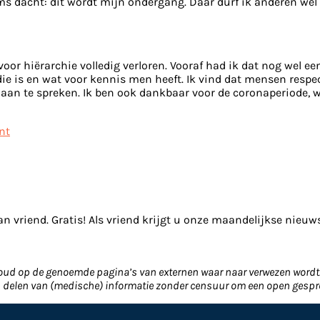
ms dacht: dit wordt mijn ondergang. Daar durf ik anderen wel i
l voor hiërarchie volledig verloren. Vooraf had ik dat nog wel 
ie is en wat voor kennis men heeft. Ik vind dat mensen respec
ici aan te spreken. Ik ben ook dankbaar voor de coronaperiode
nt
an vriend. Gratis! Als vriend krijgt u onze maandelijkse nieuw
nhoud op de genoemde pagina’s van externen waar naar verwezen wordt. 
en delen van (medische) informatie zonder censuur om een open gespr