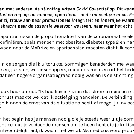
en met anderen, de stichting Artsen Covid Collectief op. Dit ken
atief en riep op tot nuance, open debat en de menselijke maat.
zij trouw aan haar professionele integriteit en innerlijke waarh
bracht naar de essentie waarvoor we leven, naar waar het echt 
epantie tussen de proportionaliteit van de coronamaatregelen e
definiëren, zoals mensen met obesitas, diabetes type 2 en hart-
gewoon naar de McDrive en sportscholen moesten dicht. Ik schre
 in de zorgen die ik uitdrukte. Sommigen benaderden me, waard
artsen, juristen, wetenschappers, maar ook mensen uit het bed
t een hogere organisatiegraad nodig was en is de stichting Ar
ook haar onrust. “Ik had liever gezien dat slimme mensen met 
e onrust maakte wel dat ik actief ging handelen. De verbinding
erden binnen de ernst van de situatie zo positief mogelijk invl
”
 het begin heb je mensen nodig die je steeds weer uit je comf
ssentieel dat je voldoende mensen om je heen hebt die je kritis
antwoordelijkheid, ik wacht het wel af. Als medicus word je oo