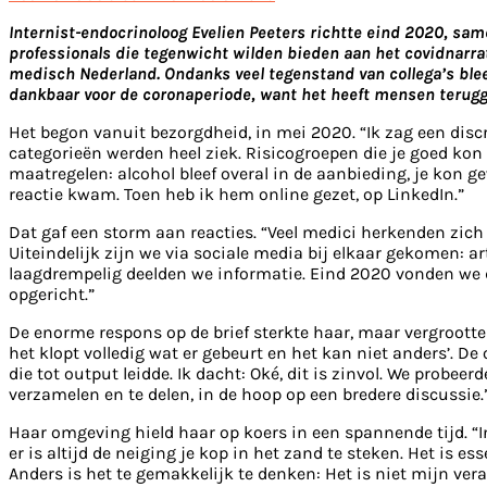
Internist-endocrinoloog Evelien Peeters richtte eind 2020, sam
professionals die tegenwicht wilden bieden aan het covidnarr
medisch Nederland. Ondanks veel tegenstand van collega’s bleef 
dankbaar voor de coronaperiode, want het heeft mensen terugge
Het begon vanuit bezorgdheid, in mei 2020. “Ik zag een discr
categorieën werden heel ziek. Risicogroepen die je goed kon 
maatregelen: alcohol bleef overal in de aanbieding, je kon 
reactie kwam. Toen heb ik hem online gezet, op LinkedIn.”
Dat gaf een storm aan reacties. “Veel medici herkenden zich
Uiteindelijk zijn we via sociale media bij elkaar gekomen: 
laagdrempelig deelden we informatie. Eind 2020 vonden we da
opgericht.”
De enorme respons op de brief sterkte haar, maar vergrootte 
het klopt volledig wat er gebeurt en het kan niet anders’. D
die tot output leidde. Ik dacht: Oké, dit is zinvol. We probe
verzamelen en te delen, in de hoop op een bredere discussie.
Haar omgeving hield haar op koers in een spannende tijd. “In
er is altijd de neiging je kop in het zand te steken. Het is e
Anders is het te gemakkelijk te denken: Het is niet mijn ver