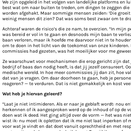
We zijn opgeleid in het volgen van landelijke platforms en lu
best wat om naar buiten te treden, om dingen te zeggen die n
worden afgehakt. Maar sommige mensen zeiden: ‘Die groeit o
weinig mensen dit zien? Dat was soms best zwaar om te dr
Achteraf waren de risico’s die ze nam, te overzien. “In mijn 
was bereid er vol in te gaan en desnoods mijn baan te verl
baan verloren, maar ik hoefde me daarvoor niet in te houden 
om te doen in het licht van de toekomst van onze kinderen. D
commissies had gezeten, was het moeilijker voor me geweest
Ze waarschuwt voor mechanismen die erop gericht zijn dat je 
bedrijf of baas dan nodig heeft, is dat jij jezelf censureer
medische wereld. In hoe meer commissies jij dan zit, hoe va
dat van je vragen. Om daar doorheen te gaan, heb je persone
reageren? — te verduren. Dat is niet gemakkelijk en kost veel
Wat heb je hiervan geleerd?
“Laat je niet intimideren. Als er naar je geblaft wordt: nou
herkennen of ik aangesproken werd op de inhoud of op de vor
doen wat ik deed. Het ging altijd over de vorm — het was n
wist ik: nu moet ik opletten dat ik me niet laat inperken of
voor wat je vindt en dat doet vanuit oprechtheid en met res