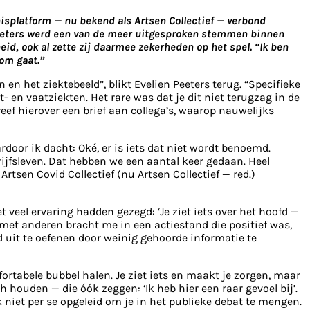
nisplatform — nu bekend als Artsen Collectief — verbond
 Peeters werd een van de meer uitgesproken stemmen binnen
eid, ook al zette zij daarmee zekerheden op het spel. “Ik ben
om gaat.”
n het ziektebeeld”, blikt Evelien Peeters terug. “Specifieke
 en vaatziekten. Het rare was dat je dit niet terugzag in de
ef hierover een brief aan collega’s, waarop nauwelijks
oor ik dacht: Oké, er is iets dat niet wordt benoemd.
rijfsleven. Dat hebben we een aantal keer gedaan. Heel
tsen Covid Collectief (nu Artsen Collectief — red.)
veel ervaring hadden gezegd: ‘Je ziet iets over het hoofd —
 met anderen bracht me in een actiestand die positief was,
oed uit te oefenen door weinig gehoorde informatie te
ortabele bubbel halen. Je ziet iets en maakt je zorgen, maar
ch houden — die óók zeggen: ‘Ik heb hier een raar gevoel bij’.
k niet per se opgeleid om je in het publieke debat te mengen.