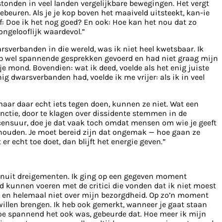
tstonden in veel landen vergelijkbare bewegingen. Het vergt
beuren. Als je je kop boven het maaiveld uitsteekt, kan-ie
: Doe ik het nog goed? En ook: Hoe kan het nou dat zo
ngelooflijk waardevol.”
arsverbanden in die wereld, was ik niet heel kwetsbaar. Ik
heb wel spannende gesprekken gevoerd en had niet graag mijn
je mond. Bovendien: wat ik deed, voelde als het enig juiste
g dwarsverbanden had, voelde ik me vrijer: als ik in veel
 maar daar echt iets tegen doen, kunnen ze niet. Wat een
functie, door te klagen over dissidente stemmen in de
lfcensuur, doe je dat vaak toch omdat mensen om wie je geeft
d houden. Je moet bereid zijn dat ongemak — hoe gaan ze
r echt toe doet, dan blijft het energie geven.”
n vanuit dreigementen. Ik ging op een gegeven moment
d kunnen voeren met de critici die vonden dat ik niet moest
— en helemaal niet over mijn bezorgdheid. Op zo’n moment
 willen brengen. Ik heb ook gemerkt, wanneer je gaat staan
hoe spannend het ook was, gebeurde dat. Hoe meer ik mijn