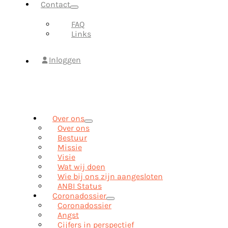
Contact
FAQ
Links
Inloggen
Over ons
Over ons
Bestuur
Missie
Visie
Wat wij doen
Wie bij ons zijn aangesloten
ANBI Status
Coronadossier
Coronadossier
Angst
Cijfers in perspectief