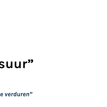
nsuur”
te verduren”