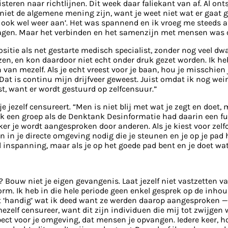
isteren naar richtlijnen. Dit week daar faliekant van af. Al on
iet de algemene mening zijn, want je weet niet wat er gaat ge
ok wel weer aan’. Het was spannend en ik vroeg me steeds af
agen. Maar het verbinden en het samenzijn met mensen was o
positie als net gestarte medisch specialist, zonder nog veel dw
iezen, en kon daardoor niet echt onder druk gezet worden. Ik 
van mezelf. Als je echt vreest voor je baan, hou je misschien 
at is continu mijn drijfveer geweest. Juist omdat ik nog weini
, want er wordt gestuurd op zelfcensuur.”
jezelf censureert. “Men is niet blij met wat je zegt en doet,
t. Ook een groep als de Denktank Desinformatie had daarin een 
ker je wordt aangesproken door anderen. Als je kiest voor ze
n in je directe omgeving nodig die je steunen en je op je pa
 inspanning, maar als je op het goede pad bent en je doet wat e
 en? Bouw niet je eigen gevangenis. Laat jezelf niet vastzette
m. Ik heb in die hele periode geen enkel gesprek op de inhou
iet ‘handig’ wat ik deed want ze werden daarop aangesproken 
 mezelf censureer, want dit zijn individuen die mij tot zwijgen
pect voor je omgeving, dat mensen je opvangen. Iedere keer, 