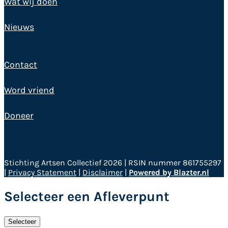
Wat wij doen
Nieuws
Contact
Word vriend
Doneer
Stichting Artsen Collectief 2026 | RSIN nummer 861755297
|
Privacy Statement
|
Disclaimer
|
Powered by Blazter.nl
Selecteer een Afleverpunt
Selecteer