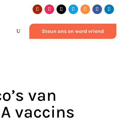
Steun ons en word vriend
co’s van
A vaccins