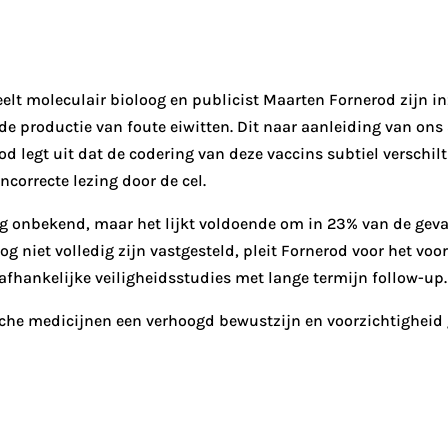
lt moleculair bioloog en publicist Maarten Fornerod zijn inz
 productie van foute eiwitten. Dit naar aanleiding van ons 
d legt uit dat de codering van deze vaccins subtiel verschil
ncorrecte lezing door de cel.
og onbekend, maar het lijkt voldoende om in 23% van de geva
og niet volledig zijn vastgesteld, pleit Fornerod voor het v
afhankelijke veiligheidsstudies met lange termijn follow-up.
sche medicijnen een verhoogd bewustzijn en voorzichtighei