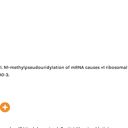
et al. N1-methylpseudouridylation of mRNA causes +1 ribosomal
00-3.