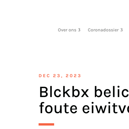
Over ons
Coronadossier
DEC 23, 2023
Blckbx belic
foute eiwit