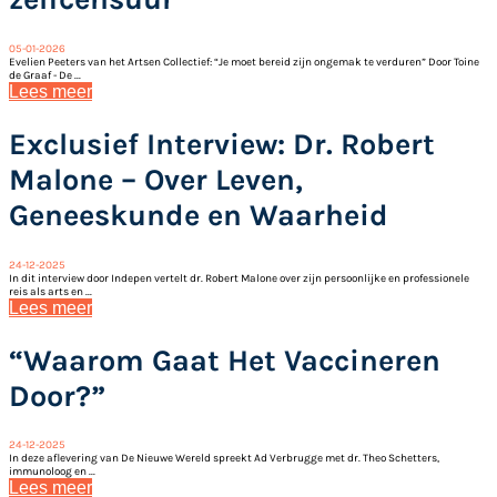
05-01-2026
Evelien Peeters van het Artsen Collectief: “Je moet bereid zijn ongemak te verduren” Door Toine
de Graaf - De ...
Lees meer
Exclusief Interview: Dr. Robert
Malone – Over Leven,
Geneeskunde en Waarheid
24-12-2025
In dit interview door Indepen vertelt dr. Robert Malone over zijn persoonlijke en professionele
reis als arts en ...
Lees meer
“Waarom Gaat Het Vaccineren
Door?”
24-12-2025
In deze aflevering van De Nieuwe Wereld spreekt Ad Verbrugge met dr. Theo Schetters,
immunoloog en ...
Lees meer