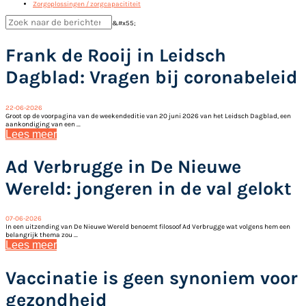
Zorgoplossingen / zorgcapacititeit
&#x55;
Frank de Rooij in Leidsch
Dagblad: Vragen bij coronabeleid
22-06-2026
Groot op de voorpagina van de weekendeditie van 20 juni 2026 van het Leidsch Dagblad, een
aankondiging van een ...
Lees meer
Ad Verbrugge in De Nieuwe
Wereld: jongeren in de val gelokt
07-06-2026
In een uitzending van De Nieuwe Wereld benoemt filosoof Ad Verbrugge wat volgens hem een
belangrijk thema zou ...
Lees meer
Vaccinatie is geen synoniem voor
gezondheid