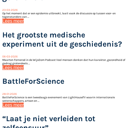
23-03-2026
Op het moment dat er een epidemie uitbreekt, laait vaak de discussie op tussen voor- en
tegenstanders van ...
Lees meer
Het grootste medische
experiment uit de geschiedenis?
06-03-2026
Maarten Fornerod in de WijsDom Podcast Veel mensen denken dat hun karakter, gezondheid of
gedrag grotendeels ...
Lees meer
BattleForScience
28-01-2026
BattleForScience is een tweedaags evenement van LightHouseTV waarin internationale
wetenschappers, artsen en ...
Lees meer
“Laat je niet verleiden tot
zelfcensuur”