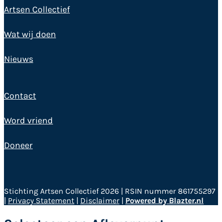
Artsen Collectief
Wat wij doen
Nieuws
Contact
Word vriend
Doneer
Stichting Artsen Collectief 2026 | RSIN nummer 861755297
|
Privacy Statement
|
Disclaimer
|
Powered by Blazter.nl