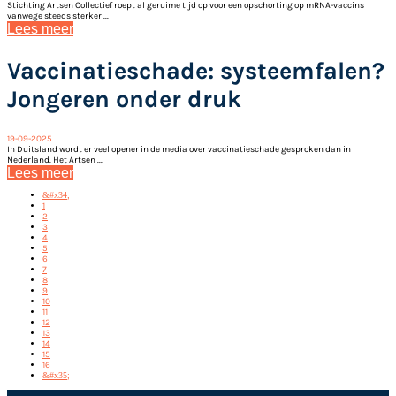
Stichting Artsen Collectief roept al geruime tijd op voor een opschorting op mRNA-vaccins
vanwege steeds sterker ...
Lees meer
Vaccinatieschade: systeemfalen?
Jongeren onder druk
19-09-2025
In Duitsland wordt er veel opener in de media over vaccinatieschade gesproken dan in
Nederland. Het Artsen ...
Lees meer
&#x34;
1
2
3
4
5
6
7
8
9
10
11
12
13
14
15
16
&#x35;