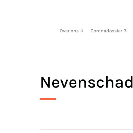
Over ons
Coronadossier
Nevenscha