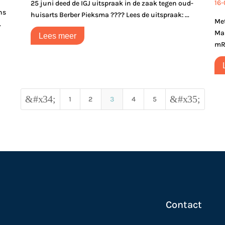
16
25 juni deed de IGJ uitspraak in de zaak tegen oud-
ins
huisarts Berber Pieksma ???? Lees de uitspraak: ...
Met
.
Mal
Lees meer
mRN
&#x34;
&#x35;
1
2
3
4
5
Contact