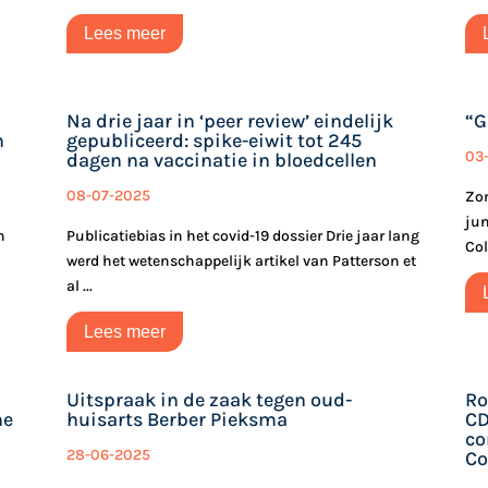
Lees meer
Na drie jaar in ‘peer review’ eindelijk
“G
n
gepubliceerd: spike-eiwit tot 245
03
dagen na vaccinatie in bloedcellen
08-07-2025
Zom
jun
n
Publicatiebias in het covid-19 dossier Drie jaar lang
Col
werd het wetenschappelijk artikel van Patterson et
al ...
Lees meer
Uitspraak in de zaak tegen oud-
Ro
he
huisarts Berber Pieksma
CD
co
28-06-2025
Co