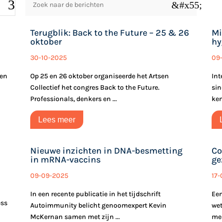
&#x55;
Terugblik: Back to the Future – 25 & 26
Mi
oktober
hy
30-10-2025
09
een
Op 25 en 26 oktober organiseerde het Artsen
Int
Collectief het congres Back to the Future.
sin
Professionals, denkers en ...
ken
Lees meer
Nieuwe inzichten in DNA-besmetting
Co
in mRNA-vaccins
ge
09-09-2025
17
In een recente publicatie in het tijdschrift
Een
ess
Autoimmunity belicht genoomexpert Kevin
wet
McKernan samen met zijn ...
med