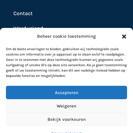
Contact
Word vriend
Beheer cookie toestemming
Doneer
Om de beste ervaringen te bieden, gebruiken wij technologieën zoals
cookies om informatie over je apparaat op te slaan en/of te raadplegen.
Door in te stemmen met deze technologieën kunnen wij gegevens zoals
surfgedrag of unieke ID's op deze site verwerken. Als je geen toestemming
geeft of uw toestemming intrekt, kan dit een nadelige invloed hebben op
bepaalde functies en mogelijkheden.
Accepteren
Weigeren
Stichting Artsen Collectief 2026 | RSIN nummer
Bekijk voorkeuren
861755297 |
Privacy Statement
|
Disclaimer
|
Powered by Blazter.nl