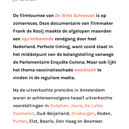
De filmtournee van
De Stilte Schreeuwt
is op
zomerreces. Deze documentaire van filmmaker
Frank de Rooij maakte de afgelopen maanden
een
opzienbarende
rondgang door heel
Nederland. Perfecte timing, want covid staat in
het middelpunt van de belangstelling vanwege
de Parlementaire Enqu
ê
te Corona. Maar ook lijkt
het thema vaccinatieschade
weerklank
te
vinden in de reguliere media.
Na de uitverkochte première in Amsterdam
waren er achtereenvolgens twaalf uitverkochte
voorstellingen in
Zutphen, Joure
,
De Lutte,
Rosmalen
, Oud-Beijerland,
Driebergen
, Roden,
Putten
, Elst, Baarlo, Den Haag en Boxmeer.