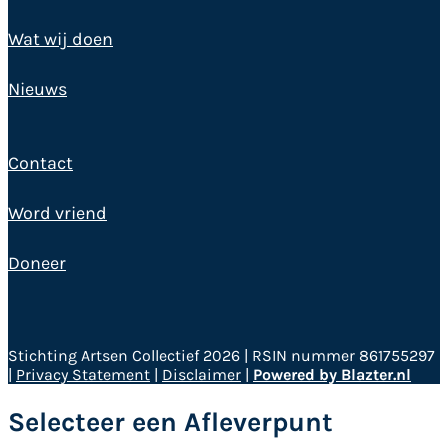
Wat wij doen
Nieuws
Contact
Word vriend
Doneer
Stichting Artsen Collectief 2026 | RSIN nummer 861755297
|
Privacy Statement
|
Disclaimer
|
Powered by Blazter.nl
Selecteer een Afleverpunt