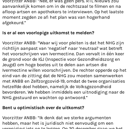
Voorzitter ANBB: “Nee, er was geen pers. RTL Nieuws zou
aanvankelijk komen om in de rechtszaal te filmen en na
afloop artsen en apothekers te interviewen. Op het laatste
moment zegden ze af: het plan was van hogerhand
afgekeurd.”
Is er al een voorlopige uitkomst te melden?
Voorzitter ANBB: “Waar wij voor pleiten is dat het NHG zijn
richtlijn aanpast van ‘negatief’ naar ‘neutraal’ wat betreft
het voorschrijven van Ivermectine. Dan vervalt in één keer
de grond voor de IGJ (Inspectie voor Gezondheidszorg en
Jeugd) om hoge boetes uit te delen aan artsen die
Ivermectine willen voorschrijven. De rechter opperde op het
eind van de zitting dat de NHG zou moeten samenwerken
met ANBB en Zelfzorgcovid-19, omdat de twee organisaties
hetzelfde doel hebben, namelijk de Volksgezondheid
bevorderen. We hebben inmiddels een uitnodiging naar de
NHG gestuurd en wachten op antwoord.”
Bent u optimistisch over de uitkomst?
Voorzitter ANBB: “Ik denk dat we sterke argumenten
hebben, maar het is juridisch niet eenvoudig om een
vereniging iets op te leggen. Op 20 december gaan we het