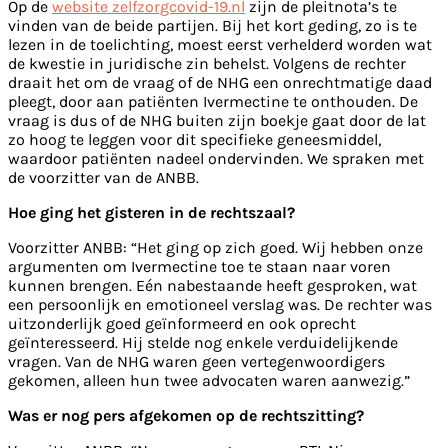
Op de
website zelfzorgcovid-19.nl
zijn de pleitnota’s te
vinden van de beide partijen. Bij het kort geding, zo is te
lezen in de toelichting, moest eerst verhelderd worden wat
de kwestie in juridische zin behelst. Volgens de rechter
draait het om de vraag of de NHG een onrechtmatige daad
pleegt, door aan patiënten Ivermectine te onthouden. De
vraag is dus of de NHG buiten zijn boekje gaat door de lat
zo hoog te leggen voor dit specifieke geneesmiddel,
waardoor patiënten nadeel ondervinden. We spraken met
de voorzitter van de ANBB.
Hoe ging het gisteren in de rechtszaal?
Voorzitter ANBB: “Het ging op zich goed. Wij hebben onze
argumenten om Ivermectine toe te staan naar voren
kunnen brengen. Eén nabestaande heeft gesproken, wat
een persoonlijk en emotioneel verslag was. De rechter was
uitzonderlijk goed geïnformeerd en ook oprecht
geïnteresseerd. Hij stelde nog enkele verduidelijkende
vragen. Van de NHG waren geen vertegenwoordigers
gekomen, alleen hun twee advocaten waren aanwezig.”
Was er nog pers afgekomen op de rechtszitting?