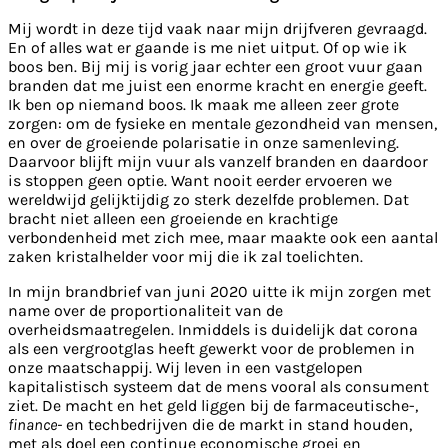
Mij wordt in deze tijd vaak naar mijn drijfveren gevraagd.
En of alles wat er gaande is me niet uitput. Of op wie ik
boos ben. Bij mij is vorig jaar echter een groot vuur gaan
branden dat me juist een enorme kracht en energie geeft.
Ik ben op niemand boos. Ik maak me alleen zeer grote
zorgen: om de fysieke en mentale gezondheid van mensen,
en over de groeiende polarisatie in onze samenleving.
Daarvoor blijft mijn vuur als vanzelf branden en daardoor
is stoppen geen optie. Want nooit eerder ervoeren we
wereldwijd gelijktijdig zo sterk dezelfde problemen. Dat
bracht niet alleen een groeiende en krachtige
verbondenheid met zich mee, maar maakte ook een aantal
zaken kristalhelder voor mij die ik zal toelichten.
In mijn brandbrief van juni 2020 uitte ik mijn zorgen met
name over de proportionaliteit van de
overheidsmaatregelen. Inmiddels is duidelijk dat corona
als een vergrootglas heeft gewerkt voor de problemen in
onze maatschappij. Wij leven in een vastgelopen
kapitalistisch systeem dat de mens vooral als consument
ziet. De macht en het geld liggen bij de farmaceutische-,
finance-
en techbedrijven die de markt in stand houden,
met als doel een continue economische groei en