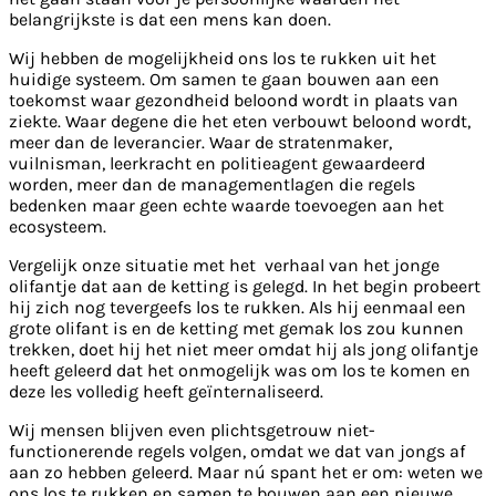
belangrijkste is dat een mens kan doen.
Wij hebben de mogelijkheid ons los te rukken uit het
huidige systeem. Om samen te gaan bouwen aan een
toekomst waar gezondheid beloond wordt in plaats van
ziekte. Waar degene die het eten verbouwt beloond wordt,
meer dan de leverancier. Waar de stratenmaker,
vuilnisman, leerkracht en politieagent gewaardeerd
worden, meer dan de managementlagen die regels
bedenken maar geen echte waarde toevoegen aan het
ecosysteem.
Vergelijk onze situatie met het verhaal van het jonge
olifantje dat aan de ketting is gelegd. In het begin probeert
hij zich nog tevergeefs los te rukken. Als hij eenmaal een
grote olifant is en de ketting met gemak los zou kunnen
trekken, doet hij het niet meer omdat hij als jong olifantje
heeft geleerd dat het onmogelijk was om los te komen en
deze les volledig heeft geïnternaliseerd.
Wij mensen blijven even plichtsgetrouw niet-
functionerende regels volgen, omdat we dat van jongs af
aan zo hebben geleerd. Maar nú spant het er om: weten we
ons los te rukken en samen te bouwen aan een nieuwe