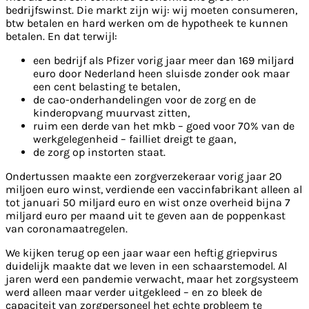
bedrijfswinst. Die markt zijn wij: wij moeten consumeren,
btw betalen en hard werken om de hypotheek te kunnen
betalen. En dat terwijl:
een bedrijf als Pfizer vorig jaar meer dan 169 miljard
euro door Nederland heen sluisde zonder ook maar
een cent belasting te betalen,
de cao-onderhandelingen voor de zorg en de
kinderopvang muurvast zitten,
ruim een derde van het mkb – goed voor 70% van de
werkgelegenheid – failliet dreigt te gaan,
de zorg op instorten staat.
Ondertussen maakte een zorgverzekeraar vorig jaar 20
miljoen euro winst, verdiende een vaccinfabrikant alleen al
tot januari 50 miljard euro en wist onze overheid bijna 7
miljard euro per maand uit te geven aan de poppenkast
van coronamaatregelen.
We kijken terug op een jaar waar een heftig griepvirus
duidelijk maakte dat we leven in een schaarstemodel. Al
jaren werd een pandemie verwacht, maar het zorgsysteem
werd alleen maar verder uitgekleed – en zo bleek de
capaciteit van zorgpersoneel het echte probleem te