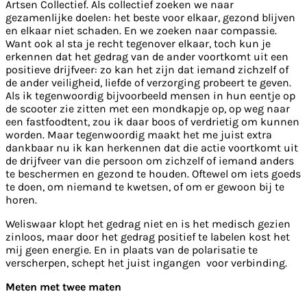
Artsen Collectief. Als collectief zoeken we naar
gezamenlijke doelen: het beste voor elkaar, gezond blijven
en elkaar niet schaden. En we zoeken naar compassie.
Want ook al sta je recht tegenover elkaar, toch kun je
erkennen dat het gedrag van de ander voortkomt uit een
positieve drijfveer: zo kan het zijn dat iemand zichzelf of
de ander veiligheid, liefde of verzorging probeert te geven.
Als ik tegenwoordig bijvoorbeeld mensen in hun eentje op
de scooter zie zitten met een mondkapje op, op weg naar
een fastfoodtent, zou ik daar boos of verdrietig om kunnen
worden. Maar tegenwoordig maakt het me juist extra
dankbaar nu ik kan herkennen dat die actie voortkomt uit
de drijfveer van die persoon om zichzelf of iemand anders
te beschermen en gezond te houden. Oftewel om iets goeds
te doen, om niemand te kwetsen, of om er gewoon bij te
horen.
Weliswaar klopt het gedrag niet en is het medisch gezien
zinloos, maar door het gedrag positief te labelen kost het
mij geen energie. En in plaats van de polarisatie te
verscherpen, schept het juist ingangen voor verbinding.
Meten met twee maten