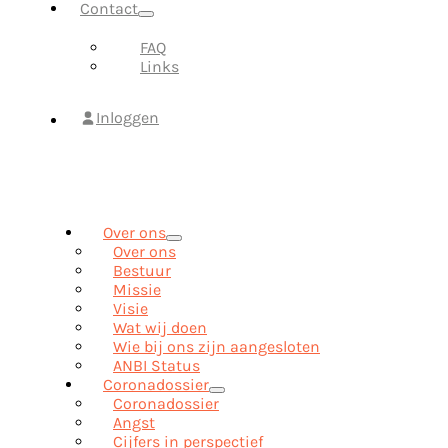
Contact
FAQ
Links
Inloggen
Over ons
Over ons
Bestuur
Missie
Visie
Wat wij doen
Wie bij ons zijn aangesloten
ANBI Status
Coronadossier
Coronadossier
Angst
Cijfers in perspectief