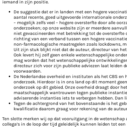
iemand in zijn positie.
De suggestie dat er in landen met een hogere vaccinat
aantal recente, goed uitgevoerde internationale onder
– mogelijk zelfs veel – hogere oversterfte door alle oorz
onderzoeken; op onze website zijn er meerdere aanvull
niet gevaccineerden met betrekking tot de oversterfte d
richting van een verband tussen een hogere vaccinatieg
non-farmacologische maatregelen zoals lockdowns, maar
Uit zijn stuk blijkt niet dat de auteur, directeur van 
Ook levert hij zelf geen enkele wetenschappelijke onde
mag worden dat het wetenschappelijke ontwikkelingen o
directeur zich voor zijn publieke adviezen laat leiden 
voorwaarden.
De Nederlandse overheid en instituten als het CBS en h
onderzoek. Hierdoor is in ons land op dit moment geen 
onderzoek op dit gebied. Onze overheid draagt door he
maatschappelijk wantrouwen tegen publieke instanties e
adviserende instanties iets te verbergen hebben. Dan l
Tegen de achtergrond van het bovenstaande is het geb
kwalificatie daarom graag voor rekening van de auteur
Ten slotte merken wij op dat vooruitgang in de wetenschap 
collega’s in de loop der tijd geleidelijk kunnen leiden tot 