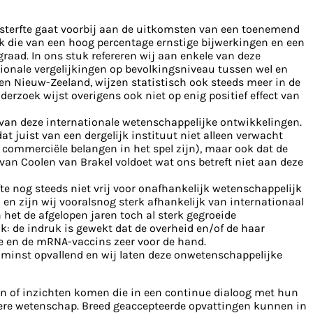
ersterfte gaat voorbij aan de uitkomsten van een toenemend
jk die van een hoog percentage ernstige bijwerkingen en een
raad. In ons stuk refereren wij aan enkele van deze
tionale vergelijkingen op bevolkingsniveau tussen wel en
ë en Nieuw-Zeeland, wijzen statistisch ook steeds meer in de
erzoek wijst overigens ook niet op enig positief effect van
is van deze internationale wetenschappelijke ontwikkelingen.
 juist van een dergelijk instituut niet alleen verwacht
 commerciële belangen in het spel zijn), maar ook dat de
e van Coolen van Brakel voldoet wat ons betreft niet aan deze
te nog steeds niet vrij voor onafhankelijk wetenschappelijk
 en zijn wij vooralsnog sterk afhankelijk van internationaal
het de afgelopen jaren toch al sterk gegroeide
k: de indruk is gewekt dat de overheid en/of de haar
fte en de mRNA-vaccins zeer voor de hand.
 minst opvallend en wij laten deze onwetenschappelijke
ën of inzichten komen die in een continue dialoog met hun
 iedere wetenschap. Breed geaccepteerde opvattingen kunnen in