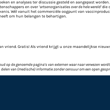
rzoeken en analyses ter discussie gesteld en aangepast word
tenschappers en over ‘
artsenorganisaties over de hele wereld’
die 
kenis. Wél vanuit het commerciële oogpunt van vaccinproduc
 heeft om hun belangen te behartigen.
an vriend. Gratis! Als vriend krijgt u onze maandelijkse nieuw
nhoud op de genoemde pagina’s van externen waar naar verwezen wordt. 
en delen van (medische) informatie zonder censuur om een open gespr