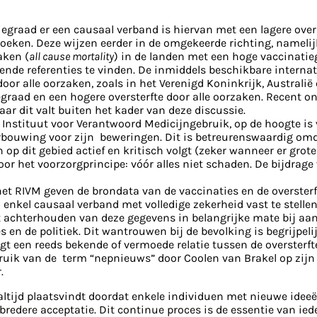
iegraad er een causaal verband is hiervan met een lagere ov
zoeken. Deze wijzen eerder in de omgekeerde richting, nameli
aken (
all cause mortality
) in de landen met een hoge vaccinatieg
ende referenties te vinden. De inmiddels beschikbare interna
oor alle oorzaken, zoals in het Verenigd Koninkrijk, Australi
raad en een hogere oversterfte door alle oorzaken. Recent ond
 dit valt buiten het kader van deze discussie.
het Instituut voor Verantwoord Medicijngebruik, op de hoogte 
rbouwing voor zijn beweringen. Dit is betreurenswaardig omdat
p dit gebied actief en kritisch volgt (zeker wanneer er grote
door het voorzorgprincipe: vóór alles niet schaden. De bijdrag
et RIVM geven de brondata van de vaccinaties en de oversterf
enkel causaal verband met volledige zekerheid vast te stellen
t achterhouden van deze gegevens in belangrijke mate bij aan 
n de politiek. Dit wantrouwen bij de bevolking is begrijpelij
igt een reeds bekende of vermoede relatie tussen de overster
ruik van de term “nepnieuws” door Coolen van Brakel op zijn
.
altijd plaatsvindt doordat enkele individuen met nieuwe idee
een bredere acceptatie. Dit continue proces is de essentie van