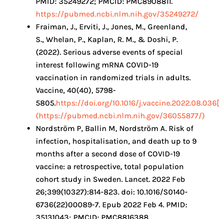
PMID: 35249272; PMCID: PMC8908811.
https://pubmed.ncbi.nlm.nih.gov/35249272/
Fraiman, J., Erviti, J., Jones, M., Greenland,
S., Whelan, P., Kaplan, R. M., & Doshi, P.
(2022). Serious adverse events of special
interest following mRNA COVID-19
vaccination in randomized trials in adults.
Vaccine, 40(40), 5798-
5805.
https://doi.org/10.1016/j.vaccine.2022.08.036[
(https://pubmed.ncbi.nlm.nih.gov/36055877/)
Nordström P, Ballin M, Nordström A. Risk of
infection, hospitalisation, and death up to 9
months after a second dose of COVID-19
vaccine: a retrospective, total population
cohort study in Sweden. Lancet. 2022 Feb
26;399(10327):814-823. doi: 10.1016/S0140-
6736(22)00089-7. Epub 2022 Feb 4. PMID:
35131043; PMCID: PMC8816388.