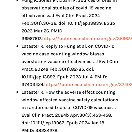
Fung K, Jones M, Doshi P. Sources of bias in
observational studies of covid-19 vaccine
effectiveness. J Eval Clin Pract. 2024
Feb;30(1):30-36. doi: 10.1111/jep.13839. Epub
2023 Mar 26. PMID:
36967517.
https://pubmed.ncbi.nlm.nih.gov/369675
Lataster R. Reply to Fung et al. on COVID-19
vaccine case-counting window biases
overstating vaccine effectiveness. J Eval Clin
Pract. 2024a Feb;30(1):82-85. doi:
10.1111/jep.13892. Epub 2023 Jul 4. PMID:
37403424.
https://pubmed.ncbi.nlm.nih.gov/3740
Lataster R. How the adverse effect counting
window affected vaccine safety calculations
in randomised trials of COVID-19 vaccines. J
Eval Clin Pract. 2024b Apr;30(3):453-458.
doi: 10.1111/jep.13962. Epub 2024 Jan 18.
PMID: 38234278.