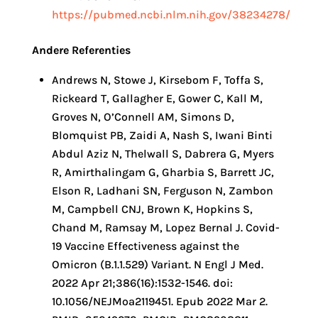
https://pubmed.ncbi.nlm.nih.gov/38234278/
Andere Referenties
Andrews N, Stowe J, Kirsebom F, Toffa S,
Rickeard T, Gallagher E, Gower C, Kall M,
Groves N, O’Connell AM, Simons D,
Blomquist PB, Zaidi A, Nash S, Iwani Binti
Abdul Aziz N, Thelwall S, Dabrera G, Myers
R, Amirthalingam G, Gharbia S, Barrett JC,
Elson R, Ladhani SN, Ferguson N, Zambon
M, Campbell CNJ, Brown K, Hopkins S,
Chand M, Ramsay M, Lopez Bernal J. Covid-
19 Vaccine Effectiveness against the
Omicron (B.1.1.529) Variant. N Engl J Med.
2022 Apr 21;386(16):1532-1546. doi:
10.1056/NEJMoa2119451. Epub 2022 Mar 2.