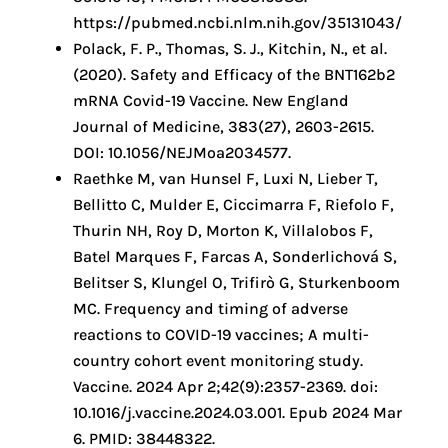
https://pubmed.ncbi.nlm.nih.gov/35131043/
Polack, F. P., Thomas, S. J., Kitchin, N., et al.
(2020). Safety and Efficacy of the BNT162b2
mRNA Covid-19 Vaccine. New England
Journal of Medicine, 383(27), 2603-2615.
DOI: 10.1056/NEJMoa2034577.
Raethke M, van Hunsel F, Luxi N, Lieber T,
Bellitto C, Mulder E, Ciccimarra F, Riefolo F,
Thurin NH, Roy D, Morton K, Villalobos F,
Batel Marques F, Farcas A, Sonderlichová S,
Belitser S, Klungel O, Trifirò G, Sturkenboom
MC. Frequency and timing of adverse
reactions to COVID-19 vaccines; A multi-
country cohort event monitoring study.
Vaccine. 2024 Apr 2;42(9):2357-2369. doi:
10.1016/j.vaccine.2024.03.001. Epub 2024 Mar
6. PMID: 38448322.