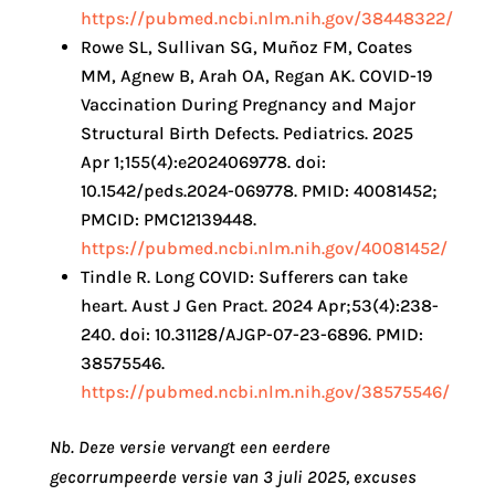
https://pubmed.ncbi.nlm.nih.gov/38448322/
Rowe SL, Sullivan SG, Muñoz FM, Coates
MM, Agnew B, Arah OA, Regan AK. COVID-19
Vaccination During Pregnancy and Major
Structural Birth Defects. Pediatrics. 2025
Apr 1;155(4):e2024069778. doi:
10.1542/peds.2024-069778. PMID: 40081452;
PMCID: PMC12139448.
https://pubmed.ncbi.nlm.nih.gov/40081452/
Tindle R. Long COVID: Sufferers can take
heart. Aust J Gen Pract. 2024 Apr;53(4):238-
240. doi: 10.31128/AJGP-07-23-6896. PMID:
38575546.
https://pubmed.ncbi.nlm.nih.gov/38575546/
Nb. Deze versie vervangt een eerdere
gecorrumpeerde versie van 3 juli 2025, excuses