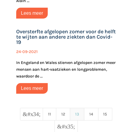
Alain ...
Lees meer
Oversterfte afgelopen zomer voor de helft
te wijten aan andere ziekten dan Covid-
19
24-09-2021
In Engeland en Wales stierven afgelopen zomer meer
mensen aan hart-vaatzieken en longproblemen,
waardoor de ...
Lees meer
&#x34;
11
12
13
14
15
&#x35;