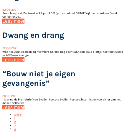
22-06-2021
Bron: Telegraaf, De Kwestie, 22 juni 2021 (pdf en online) OPINIE Vijf medici Artsen Covid
Collectief De ...
Lees meer
Dwang en drang
22-06-2021
Waar in 2019 iedereen bij het woord Corona nog dacht aan een koud biertje, heeft het woord
in 2020 een akelige ...
Lees meer
“Bouw niet je eigen
gevangenis”
20-06-2021
1 jaar na de brandbrief van Evelien Peeters Evelien Peeters, internist en voorzitter van het
Artsen Collectief, ...
Lees meer
&#x34;
1
2
3
4