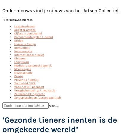
Onder nieuws vind je nieuws van het Artsen Collectief.
Filter nieuwsberichten
Laatste nieuws
Angst & psyche
Cijfers in perspectief
Coronamaatregelen / -beleid
Ethiek
Huisarts / 1e lijn
Immuniteit
Immunologie
Internationaal nieuws
Kinderen
Long Covid
Medisch / wetenschappelijk
Mondkapjes
Nevenschade
Overig
Preventie / leefstijl
Testbeleid / PCR
Vaccinatie / -paspoort
Vroegbehandeling / medicatie
Zelfbeschikkingsrecht
Zorgoplossingen / zorgcapacititeit
&#x55;
’Gezonde tieners inenten is de
omgekeerde wereld’