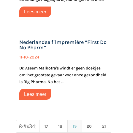
Lees meer
Nederlandse filmpremière “First Do
No Pharm”
11-10-2024
Dr. Aseem Malhotra's windt er geen doekjes
om: het grootste gevaar voor onze gezondheid
is Big Pharma. Na het ...
Lees meer
&#x34;
17
18
19
20
21