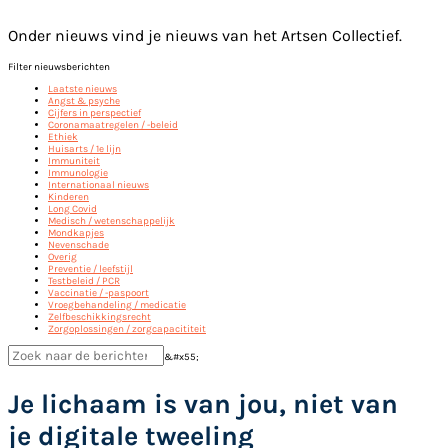
Onder nieuws vind je nieuws van het Artsen Collectief.
Filter nieuwsberichten
Laatste nieuws
Angst & psyche
Cijfers in perspectief
Coronamaatregelen / -beleid
Ethiek
Huisarts / 1e lijn
Immuniteit
Immunologie
Internationaal nieuws
Kinderen
Long Covid
Medisch / wetenschappelijk
Mondkapjes
Nevenschade
Overig
Preventie / leefstijl
Testbeleid / PCR
Vaccinatie / -paspoort
Vroegbehandeling / medicatie
Zelfbeschikkingsrecht
Zorgoplossingen / zorgcapacititeit
&#x55;
Je lichaam is van jou, niet van
je digitale tweeling