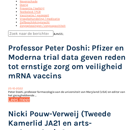
Nevenschade
Overig
Preventie / leefstijl
Testbeleid / PCR
Vaccinatie / -paspoort
Vroegbehandeling / medicatie
Zelfbeschikkingsrecht
Zorgoplossingen / zorgcapacititeit
&#x55;
Professor Peter Doshi: Pfizer en
Moderna trial data geven reden
tot ernstige zorg om veiligheid
mRNA vaccins
25-10-2022
Peter Doshi, professor farmacologie aan de universiteit van Maryland (USA) en editor van
het gezaghebbende ...
Lees meer
Nicki Pouw-Verweij (Tweede
Kamerlid JA21 en arts-