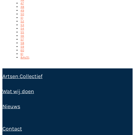
47
48
49
50
51
52
53
54
55
56
57
58
59
60
61
&#x35;
Artsen Collectief
Wat wij doen
Nieuws
Contact