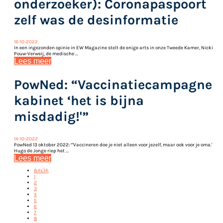
onderzoeker): Coronapaspoort
zelf was de desinformatie
16-10-2022
In een ingezonden opinie in EW Magazine stelt de enige arts in onze Tweede Kamer, Nicki
Pouw-Verweij, de medische ...
Lees meer
PowNed: “Vaccinatiecampagne
kabinet ‘het is bijna
misdadig!'”
14-10-2022
PowNed 13 oktober 2022: “'Vaccineren doe je niet alleen voor jezelf, maar ook voor je oma.'
Hugo de Jonge riep het ...
Lees meer
&#x34;
1
2
3
4
5
6
7
8