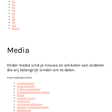
112
113
114
115
116
117
118
119
120
&#x35;
Media
Onder media vind je nieuws en artikelen van anderen
die wij belangrijk vinden om te delen.
Filter mediaberichten
Laatste nieuws
Angst & psyche
Cijfers in perspectief
Coronamaatregelen / -beleid
Ethiek
Huisarts / 1e lijn
Immuniteit
Internationaal nieuws
Medisch / wetenschappelijk
Mondkapjes