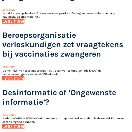
21-11-2023
Je pakt alweer je telefoon. Elk wissewasje opzoeken. De weg niet meer weten zonder je
navigatie. Bij elke melding ...
Lees meer
Beroepsorganisatie
verloskundigen zet vraagtekens
bij vaccinaties zwangeren
13-11-2023
De Koninklijke Nederlandse Organisatie van Verloskundigen (de KNOV) de
beroepsvereniging van zo'n 4.000 erkende ...
Lees meer
Desinformatie of ‘Ongewenste
informatie’?
31-10-2023
Nadat de WHO in 2019 de Covidpandemie uitriep is er veel veranderd in de wereld. Er bleken
opeens regels te kunnen ...
Lees meer