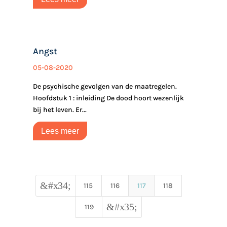
Angst
05-08-2020
De psychische gevolgen van de maatregelen.
Hoofdstuk 1 : inleiding De dood hoort wezenlijk
bij het leven. Er...
Lees meer
&#x34;
115
116
117
118
&#x35;
119