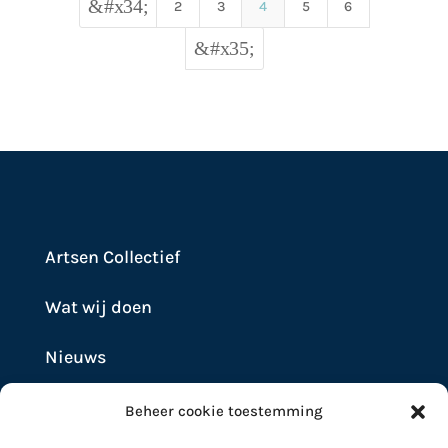
&#x34;
2
3
4
5
6
&#x35;
Artsen Collectief
Wat wij doen
Nieuws
Beheer cookie toestemming
Contact